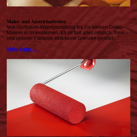
Maler- und Anstricharbeiten
Von Großraum-Wandgestaltung bis zur kleinen Detail-
Malerei in Innenräumen.
Es ist fast alles möglich, Ihrer
und unserer Fantasie sind keine Grenzen gesetzt.
Mehr dazu →