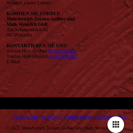
Wänden wieder Leben!
KOMMEN SIE VORBEI!
Malerbetrieb Torsten Geißler und
Maik Weinrich GbR
Am Schanzenbach 65
04746 Hartha
KONTAKTIEREN SIE UNS!
Telefon Herr Geißler
0171 8749520
Telefon Herr Weinrich
0162 9092691
E-Mail:
maler.geissler-weinrich@gmx.de
STARTSEITE
|
KONTAKT
|
IMPRESSUM
|
DATENSCHUTZ
© 2022 Malerbetrieb Torsten Geißler und Maik Weinrich GbR