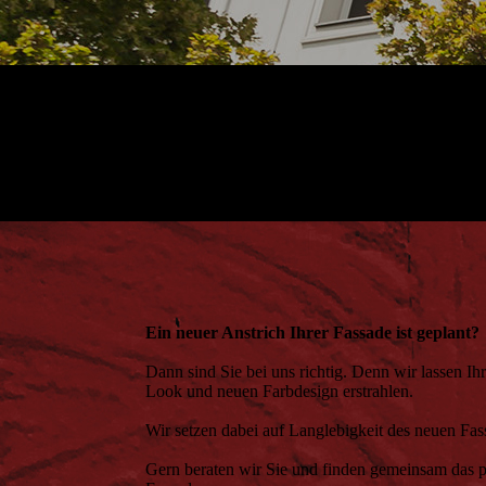
Ein neuer Anstrich Ihrer Fassade ist geplant?
Dann sind Sie bei uns richtig. Denn wir lassen I
Look und neuen Farbdesign erstrahlen.
Wir setzen dabei auf Langlebigkeit des neuen Fas
Gern beraten wir Sie und finden gemeinsam das p