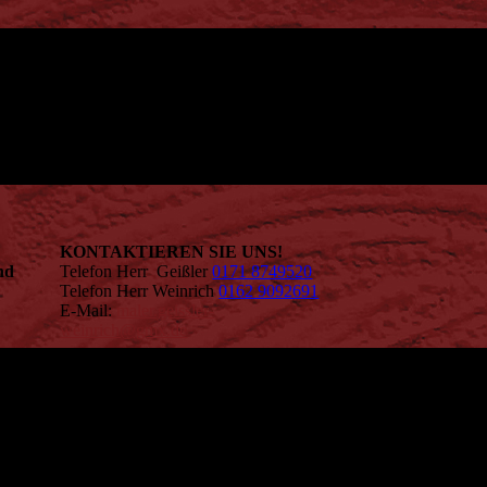
KONTAKTIEREN SIE UNS!
nd
Telefon Herr Geißler
0171 8749520
Telefon Herr Weinrich
0162 9092691
E-Mail:
maler.geissler-
weinrich@gmx.de