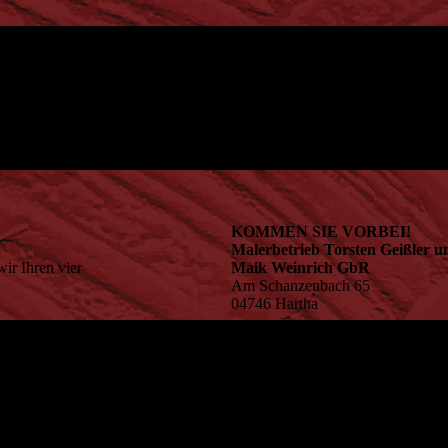
KOMMEN SIE VORBEI!
Malerbetrieb Torsten Geißler u
ir Ihren vier
Maik Weinrich GbR
Am Schanzenbach 65
04746 Hartha