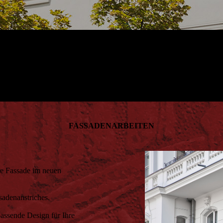
FAS­SADEN­ARBEITEN
hre Fassade im neuen
sadenanstriches.
assende Design für Ihre