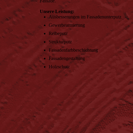
Fassade.
Unsere Leistung:
Ausbesserungen im Fassadenunterputz
Gewerbearmierung
Reibeputz
Strukturputz
Fassadenfarbbeschichtung
Fassadengestaltung
Holzschutz