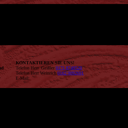
KONTAKTIEREN SIE UNS!
nd
Telefon Herr Geißler
0171 8749520
Telefon Herr Weinrich
0162 9092691
E-Mail:
maler.geissler-
weinrich@gmx.de